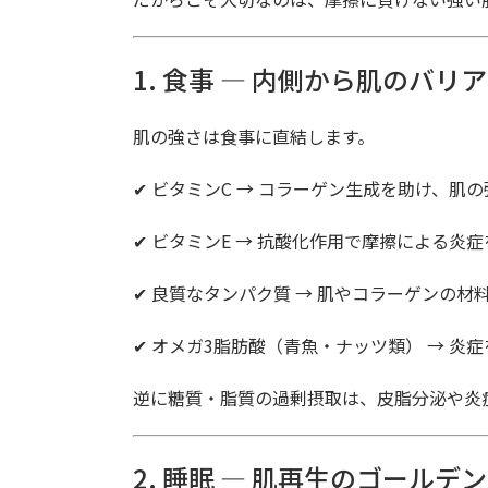
1. 食事 ― 内側から肌のバリ
肌の強さは食事に直結します。
✔ ビタミンC → コラーゲン生成を助け、肌
✔ ビタミンE → 抗酸化作用で摩擦による炎
✔ 良質なタンパク質 → 肌やコラーゲンの材
✔ オメガ3脂肪酸（青魚・ナッツ類） → 炎
逆に糖質・脂質の過剰摂取は、皮脂分泌や炎
2. 睡眠 ― 肌再生のゴールデ