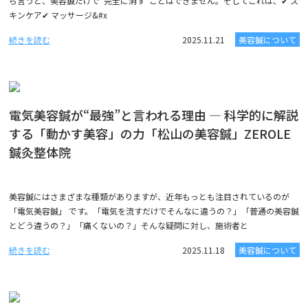
ら言うと、美容鍼だけで“完全に消す”ことはできません。そしてこれは、✔ ス
キンケア✔ マッサージ&#x
続きを読む
2025.11.21
美容鍼について
電気美容鍼が“最強”と言われる理由 ― 科学的に解説
する「動かす美容」の力「松山の美容鍼」ZEROLE
鍼灸整体院
美容鍼にはさまざまな種類がありますが、近年もっとも注目されているのが
「電気美容鍼」 です。「電気を流すだけでそんなに違うの？」「普通の美容鍼
とどう違うの？」「痛くないの？」そんな疑問に対し、施術者と
続きを読む
2025.11.18
美容鍼について