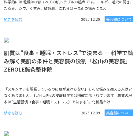
科学的には 乾燥はほぼすべての肌トラブルの起点 です。ニキビ、毛穴の開き、
たるみ、シワ、くすみ、敏感肌。これらは一見別の悩みに見え
続きを読む
2025.12.20
美容鍼について
肌質は“食事・睡眠・ストレス”で決まる ― 科学で読
み解く美肌の条件と美容鍼の役割「松山の美容鍼」
ZEROLE鍼灸整体院
「スキンケアを頑張っているのに肌が変わらない」そんな悩みを抱える人は少
なくありません。しかし現代の皮膚科学では明確に示されています。肌質の根
本は“生活習慣（食事・睡眠・ストレス）で決まる”。化粧品だけ
続きを読む
2025.12.09
美容鍼について