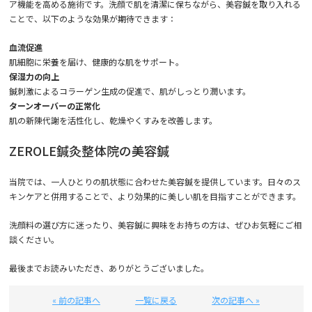
ア機能を高める施術です。洗顔で肌を清潔に保ちながら、美容鍼を取り入れる
ことで、以下のような効果が期待できます：
血流促進
肌細胞に栄養を届け、健康的な肌をサポート。
保湿力の向上
鍼刺激によるコラーゲン生成の促進で、肌がしっとり潤います。
ターンオーバーの正常化
肌の新陳代謝を活性化し、乾燥やくすみを改善します。
ZEROLE鍼灸整体院の美容鍼
当院では、一人ひとりの肌状態に合わせた美容鍼を提供しています。日々のス
キンケアと併用することで、より効果的に美しい肌を目指すことができます。
洗顔料の選び方に迷ったり、美容鍼に興味をお持ちの方は、ぜひお気軽にご相
談ください。
最後までお読みいただき、ありがとうございました。
« 前の記事へ
一覧に戻る
次の記事へ »