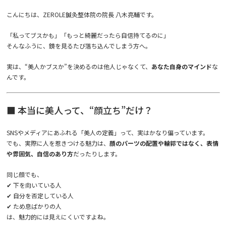
こんにちは、ZEROLE鍼灸整体院の院長 八木亮輔です。
「私ってブスかも」「もっと綺麗だったら自信持てるのに」
そんなふうに、鏡を見るたび落ち込んでしまう方へ。
実は、“美人かブスか”を決めるのは他人じゃなくて、
あなた自身のマインド
な
んです。
■ 本当に美人って、“顔立ち”だけ？
SNSやメディアにあふれる「美人の定義」って、実はかなり偏っています。
でも、実際に人を惹きつける魅力は、
顔のパーツの配置や輪郭ではなく、表情
や雰囲気、自信のあり方
だったりします。
同じ顔でも、
✔ 下を向いている人
✔ 自分を否定している人
✔ ため息ばかりの人
は、魅力的には見えにくいですよね。