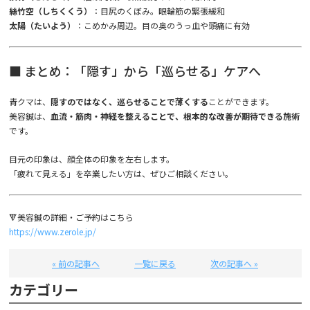
絲竹空（しちくくう）
：目尻のくぼみ。眼輪筋の緊張緩和
太陽（たいよう）
：こめかみ周辺。目の奥のうっ血や頭痛に有効
■ まとめ：「隠す」から「巡らせる」ケアへ
青クマは、
隠すのではなく、巡らせることで薄くする
ことができます。
美容鍼は、
血流・筋肉・神経を整えることで、根本的な改善が期待できる施術
です。
目元の印象は、顔全体の印象を左右します。
「疲れて見える」を卒業したい方は、ぜひご相談ください。
🔻美容鍼の詳細・ご予約はこちら
https://www.zerole.jp/
« 前の記事へ
一覧に戻る
次の記事へ »
カテゴリー