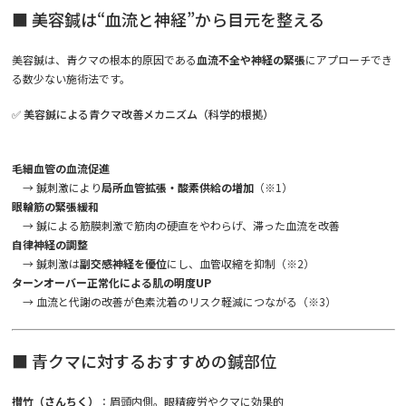
■ 美容鍼は“血流と神経”から目元を整える
美容鍼は、青クマの根本的原因である
血流不全や神経の緊張
にアプローチでき
る数少ない施術法です。
✅ 美容鍼による青クマ改善メカニズム（科学的根拠）
毛細血管の血流促進
→ 鍼刺激により
局所血管拡張・酸素供給の増加
（※1）
眼輪筋の緊張緩和
→ 鍼による筋膜刺激で筋肉の硬直をやわらげ、滞った血流を改善
自律神経の調整
→ 鍼刺激は
副交感神経を優位
にし、血管収縮を抑制（※2）
ターンオーバー正常化による肌の明度UP
→ 血流と代謝の改善が色素沈着のリスク軽減につながる（※3）
■ 青クマに対するおすすめの鍼部位
攅竹（さんちく）
：眉頭内側。眼精疲労やクマに効果的