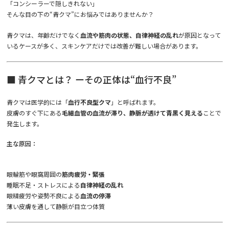
「コンシーラーで隠しきれない」
そんな目の下の“青クマ”にお悩みではありませんか？
青クマは、年齢だけでなく
血流や筋肉の状態、自律神経の乱れ
が原因となって
いるケースが多く、スキンケアだけでは改善が難しい場合があります。
■ 青クマとは？ ーその正体は“血行不良”
青クマは医学的には「
血行不良型クマ
」と呼ばれます。
皮膚のすぐ下にある
毛細血管の血流が滞り、静脈が透けて青黒く見える
ことで
発生します。
主な原因：
眼輪筋や眼窩周囲の
筋肉疲労・緊張
睡眠不足・ストレスによる
自律神経の乱れ
眼精疲労や姿勢不良による
血流の停滞
薄い皮膚を通して静脈が目立つ体質